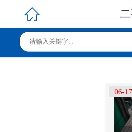

二
06-1