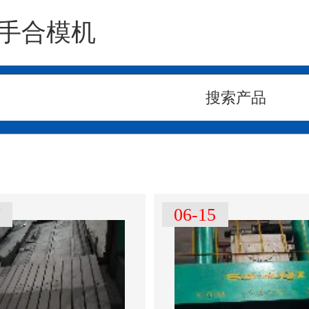
手合模机
7
06-15