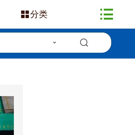
网站首页


分类
在售产品
求购信息
发布采购
发布供应