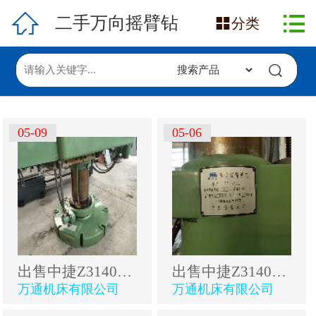

网站首页

二手万向摇臂钻

分类
在售产品
求购信息
发布采购
05-09
05-06
发布供应
出售中捷Z3140A万向摇臂钻
出售中捷Z3140A万向摇臂钻
万通机床有限公司
万通机床有限公司