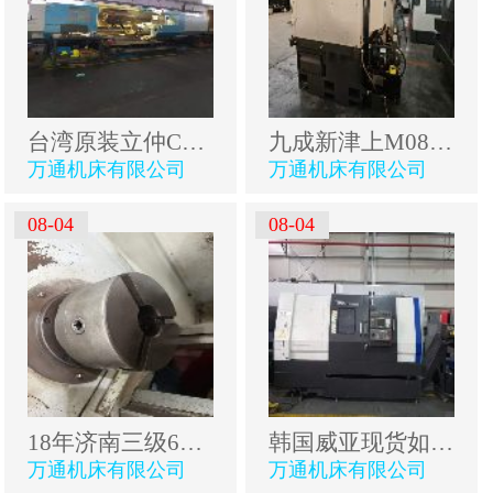
台湾原装立仲CNC-S50/3M重切削数控车床，24寸双液压卡.
九成新津上M08JII数控车床，2018年出厂，8寸卡盘，8工.
万通机床有限公司
万通机床有限公司
08-04
08-04
18年济南三级6136轻轨数控车，价格便宜！
韩国威亚现货如下:威亚280数控车床同款3台，威亚400C.
万通机床有限公司
万通机床有限公司