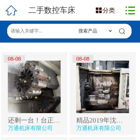

网站首页

二手数控车床

分类
在售产品
求购信息
发布采购
08-08
08-08
发布供应
还剩一台！台正宗沈阳高端机ViVaT2C/500斜轨数控车床.
精品2019年沈阳CAK5085S数控车床，液压卡盘，带档位，.
万通机床有限公司
万通机床有限公司