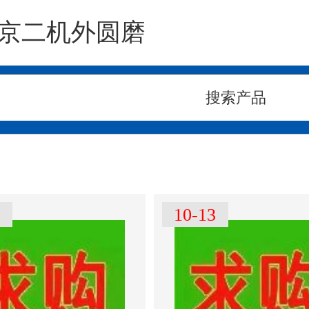
京二机外圆磨
1
10-13