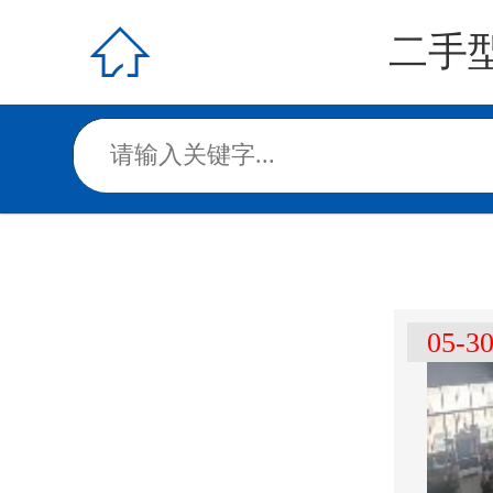

二手
05-3