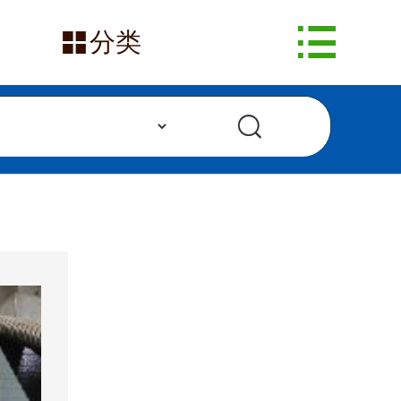
网站首页


分类
在售产品
求购信息
发布采购
发布供应