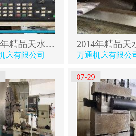
2014年精品天水星火611601500数控卧车
机床有限公司
万通机床有限公
9
07-29