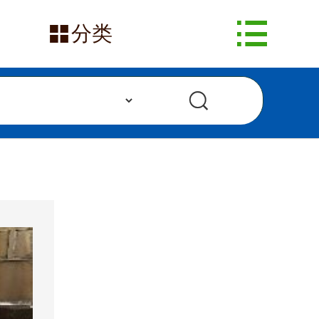
网站首页


分类
在售产品
求购信息
发布采购
发布供应