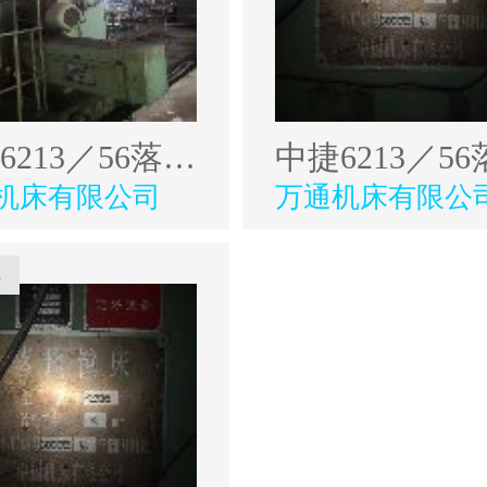
中捷6213／56落地镗
机床有限公司
万通机床有限公
6