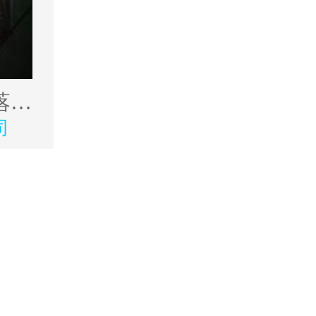
中捷6213／56落地镗
司