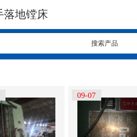
手落地镗床
2
09-07