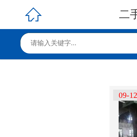

二
09-1