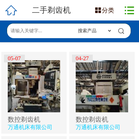

网站首页

二手剃齿机

分类
在售产品
求购信息
发布采购
05-07
04-27
发布供应
数控剃齿机
数控剃齿机
万通机床有限公司
万通机床有限公司