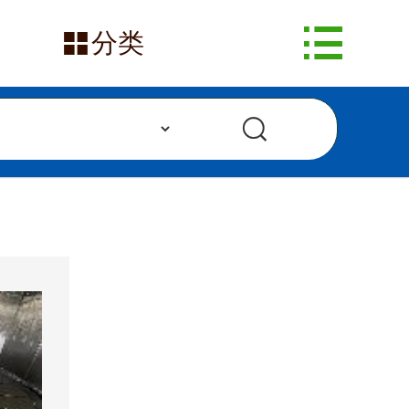
网站首页


分类
在售产品
求购信息
发布采购
发布供应