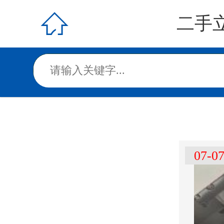

二手
07-0