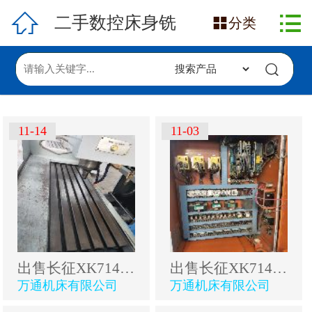

网站首页

二手数控床身铣

分类
在售产品
求购信息
发布采购
11-14
11-03
发布供应
出售长征XK714B数控床身铣
出售长征XK714B数控床身铣
万通机床有限公司
万通机床有限公司