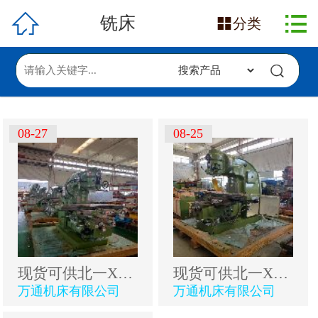

网站首页

铣床

分类
在售产品
求购信息
发布采购
08-27
08-25
发布供应
现货可供北一XA5032立铣
现货可供北一XA5032立铣
万通机床有限公司
万通机床有限公司