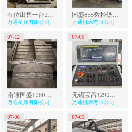
在位出售一台2005年产北一714数控铣，机床几乎未用，.
国盛855数控铣，两线一硬，发那科MF系统，BT40罗毅主.
万通机床有限公司
万通机床有限公司
07-12
07-06
南通国盛1680数控铣床重型倒T结构床身.两线一硬导轨发.
无锡宝昌1290粗框机三轴硬轨，导轨雪亮发那科0i-MFplu.
万通机床有限公司
万通机床有限公司
07-06
07-05