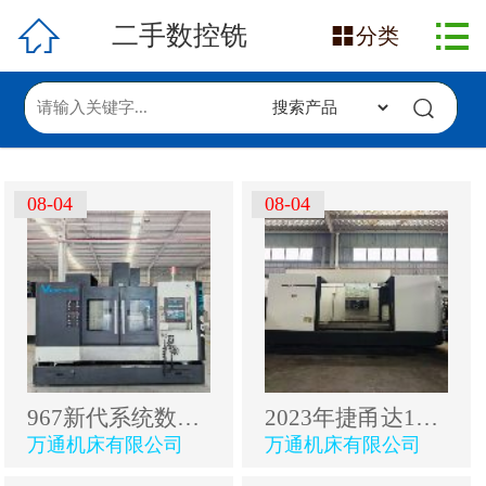

网站首页

二手数控铣

分类
在售产品
求购信息
发布采购
08-04
08-04
发布供应
967新代系统数控铣床，三线，小几万块钱秒杀
2023年捷甬达1814粗框机卧铣，超重型床身，全防护，三.
万通机床有限公司
万通机床有限公司